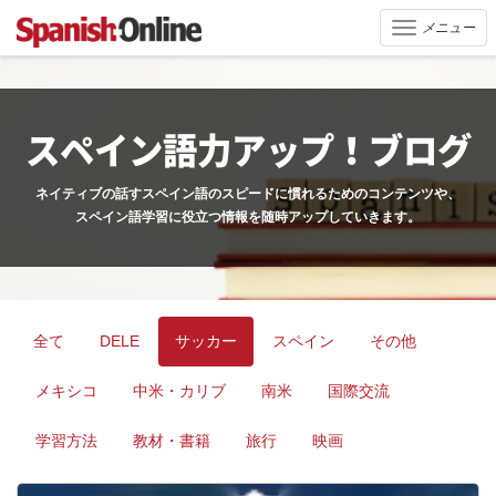
メニュー
Toggle
navigation
スペイン語力アップ！ブログ
ネイティブの話すスペイン語のスピードに慣れるためのコンテンツや、
スペイン語学習に役立つ情報を随時アップしていきます。
全て
DELE
サッカー
スペイン
その他
メキシコ
中米・カリブ
南米
国際交流
学習方法
教材・書籍
旅行
映画