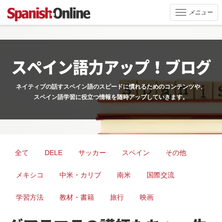
メニュー
Toggle
navigation
スペイン語力アップ！ブログ
ネイティブの話すスペイン語のスピードに慣れるためのコンテンツや、
スペイン語学習に役立つ情報を随時アップしていきます。
全て
DELE
サッカー
スペイン
その他
メキシコ
中米・カリブ
南米
国際交流
学習方法
教材・書籍
旅行
映画