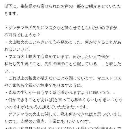
以下に、生徒様から寄せられたお声の一部をご紹介させていただ
きます。
・グァテマラの先生にマスクなど送らせてもらい
たいのですが、
不可能でしょうか？
・火山噴火のことをきいて心を痛めました。何かできることがあ
ればいいけど。
・フエゴ火山噴火で心痛めています。何かしたい人で何か、、、
私たち先生達のこと、先生の国のこと心配している。。と表した
い。。
・これ以上の被害が増えないことを願っています。マエストロス
やご家族も全員がご無事でありますように。
・皆様の生活が一日も早く落ち着かれますように願いつつ。。
・何かできることがあれば(と言っても募金くらいしか思いつかな
いのですが)もちろん加えていただきたいです。
・グアテマラの火山に関して
、
私も何かできればと思っていまし
たので、支援のご案内、非常にありがたいです。
・今回は私自身も何かしないといけないと思いつつ出来ませんで