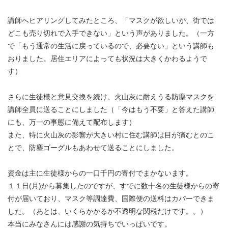
講師へヒアリングしてみたところ、「マスクが欲しいが、街では
どこも売り切れで入手できない」という声がありました。（一方
で「もう通常の生活に戻っているので、必要ない」という講師も
おりました。居住エリアによっても状況は大きくかわるようで
す）
さらに生徒様と意見交換を続け、火山灰に耐えうる防塵マスクを
講師全員に送ることにしました（「今はもう不要」と答えた講師
にも、万一の事態に備えて配布します）
また、特に火山灰の影響が大きい村に住む講師は目が痛むとのこ
とで、防塵ゴーグルもあわせて送ることにしました。
資金は主に生徒様からの一口千円の寄付でまかないます。
１１日(月)から募集したのですが、すでに数十名の生徒様からの寄
付が届いており、マスク等調達費、国際便の送料はカバーできま
した。（あとは、いくらかかるか不透明な関税だけです。。）
本当にみなさんには感謝の気持ちでいっぱいです。