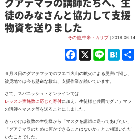
グアテマラの講師たちへ、生
徒のみなさんと協力して支援
物資を送りました
その他
,
中米・カリブ
| 2018-06-14
Facebook
X
Line
Hatena
共
有
６月３日のグアテマラでのフエゴ火山の噴火による災害に関し、
被災地では今も懸命な救出、支援作業が続いています。
さて、スパニッシュ・オンラインでは
レッスン実施数に応じた寄付
に加え、生徒様と共同でグアテマラ
の講師へマスク等を送ることにしました。
きっかけは複数の生徒様から「マスクを講師に送ってあげたい」
「グアテマラのために何かできることはないか」とご相談いただ
いたことでした。