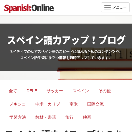
メニュー
Toggle
navigation
スペイン語力アップ！ブログ
ネイティブの話すスペイン語のスピードに慣れるためのコンテンツや、
スペイン語学習に役立つ情報を随時アップしていきます。
全て
DELE
サッカー
スペイン
その他
メキシコ
中米・カリブ
南米
国際交流
学習方法
教材・書籍
旅行
映画