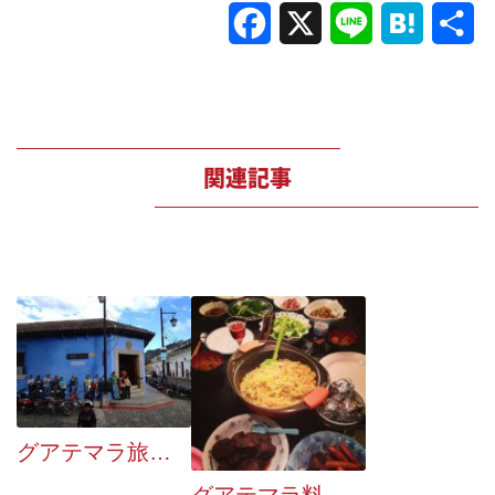
Facebook
X
Line
Hatena
共
有
関連記事
グアテマラ旅行のお金（両替、ATM手数料）