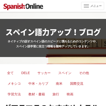
メニュー
Toggle
navigation
スペイン語力アップ！ブログ
ネイティブの話すスペイン語のスピードに慣れるためのコンテンツや、
スペイン語学習に役立つ情報を随時アップしていきます。
全て
DELE
サッカー
スペイン
その他
メキシコ
中米・カリブ
南米
国際交流
学習方法
教材・書籍
旅行
映画