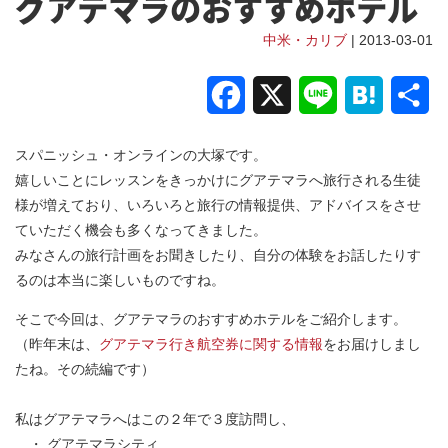
グアテマラのおすすめホテル
中米・カリブ
| 2013-03-01
Facebook
X
Line
Hatena
共
有
スパニッシュ・オンラインの大塚です。
嬉しいことにレッスンをきっかけにグアテマラへ旅行される生徒
様が増えており、いろいろと旅行の情報提供、アドバイスをさせ
ていただく機会も多くなってきました。
みなさんの旅行計画をお聞きしたり、自分の体験をお話したりす
るのは本当に楽しいものですね。
そこで今回は、グアテマラのおすすめホテルをご紹介します。
（昨年末は、
グアテマラ行き航空券に関する情報
をお届けしまし
たね。その続編です）
私はグアテマラへはこの２年で３度訪問し、
・ グアテマラシティ