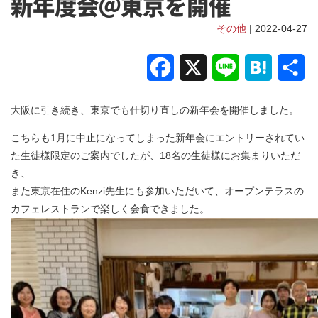
新年度会＠東京を開催
その他
| 2022-04-27
Facebook
X
Line
Hatena
共
有
大阪に引き続き、東京でも仕切り直しの新年会を開催しました。
こちらも1月に中止になってしまった新年会にエントリーされてい
た生徒様限定のご案内でしたが、18名の生徒様にお集まりいただ
き、
また東京在住のKenzi先生にも参加いただいて、オープンテラスの
カフェレストランで楽しく会食できました。