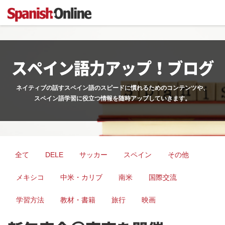
スペイン語力アップ！ブログ
ネイティブの話すスペイン語のスピードに慣れるためのコンテンツや、
スペイン語学習に役立つ情報を随時アップしていきます。
全て
DELE
サッカー
スペイン
その他
メキシコ
中米・カリブ
南米
国際交流
学習方法
教材・書籍
旅行
映画