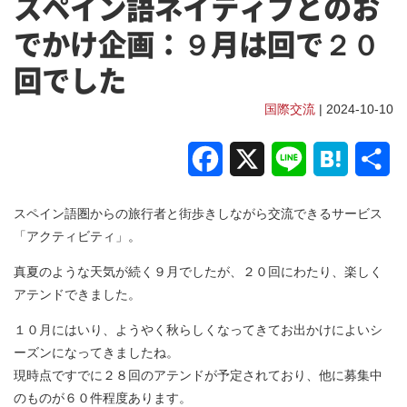
スペイン語ネイティブとのお
でかけ企画：９月は回で２０
回でした
国際交流
| 2024-10-10
Facebook
X
Line
Hatena
共
有
スペイン語圏からの旅行者と街歩きしながら交流できるサービス
「アクティビティ」。
真夏のような天気が続く９月でしたが、２０回にわたり、楽しく
アテンドできました。
１０月にはいり、ようやく秋らしくなってきてお出かけによいシ
ーズンになってきましたね。
現時点ですでに２８回のアテンドが予定されており、他に募集中
のものが６０件程度あります。