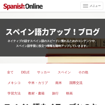
メニュー
Toggle
navigation
スペイン語力アップ！ブログ
ネイティブの話すスペイン語のスピードに慣れるためのコンテンツや、
スペイン語学習に役立つ情報を随時アップしていきます。
全て
DELE
サッカー
スペイン
その他
メキシコ
中米・カリブ
南米
国際交流
学習方法
教材・書籍
旅行
映画